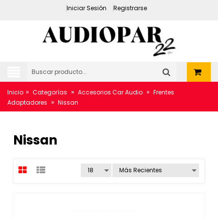
Iniciar Sesión
Registrarse
»
»
»
Inicio
Categorías
Accesorios Car Audio
Frentes
»
Adaptadores
Nissan
Nissan